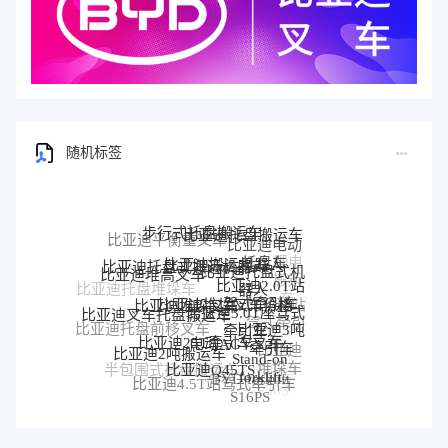
随机标签
步行式托盘搬运车
比亚迪托盘搬运车
比亚迪平衡重叉车
比亚迪电动
比亚迪搬运机器人
比亚迪托盘式搬运机器人
托盘车
比亚迪托盘式机
锂电
比亚迪堆高叉车
比亚迪2.0T站
器人
搬运
比亚迪托盘堆垛车
比亚迪堆垛叉车价格
比亚迪堆垛叉车
驾式牵引车
车
比亚迪3.0T座驾式
比亚迪站
比亚迪叉车托盘搬运车
牵引车
驾式牵引
比亚迪3吨
比亚迪托盘前移叉车
比亚迪25T牵引车
电动AGV叉车
车
牵引车
比亚迪2吨搬运车
比亚迪
比亚迪前移叉车
Stand-on
比亚迪Q45TS
堆垛车
forklift
半包围式托盘搬运车
比亚迪
BYD forklift
比亚迪4.5T站驾式牵引车
比亚迪仓储叉车
比亚迪站驾式托盘搬运
P30S
S16PS
车